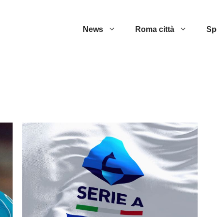
News
Roma città
Sp