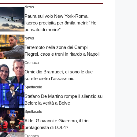
News
Paura sul volo New York-Roma,
l’aereo precipita per 8mila metri: “Ho
pensato di morire”
News
Terremoto nella zona dei Campi
Flegrei, caos e treni in ritardo a Napoli
Cronaca
Omicidio Bramucci, ci sono le due
sorelle dietro l’assassinio
Spettacolo
Stefano De Martino rompe il silenzio su
Belen: la verità a Belve
Spettacolo
Aldo, Giovanni e Giacomo, il trio
protagonista di LOL4?
Cronaca