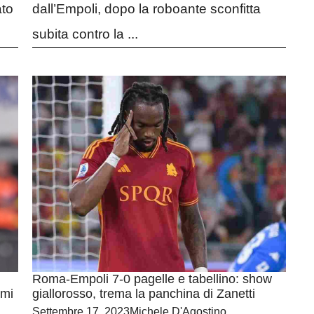
ato
dall’Empoli, dopo la roboante sconfitta
subita contro la ...
Roma-Empoli 7-0 pagelle e tabellino: show
 mi
giallorosso, trema la panchina di Zanetti
Settembre 17, 2023
Michele D'Agostino