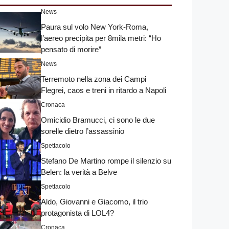
News
Paura sul volo New York-Roma,
l’aereo precipita per 8mila metri: “Ho
pensato di morire”
News
Terremoto nella zona dei Campi
Flegrei, caos e treni in ritardo a Napoli
Cronaca
Omicidio Bramucci, ci sono le due
sorelle dietro l’assassinio
Spettacolo
Stefano De Martino rompe il silenzio su
Belen: la verità a Belve
Spettacolo
Aldo, Giovanni e Giacomo, il trio
protagonista di LOL4?
Cronaca