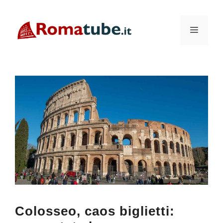
Vai
al
Menu
contenuto
Colosseo, caos biglietti: