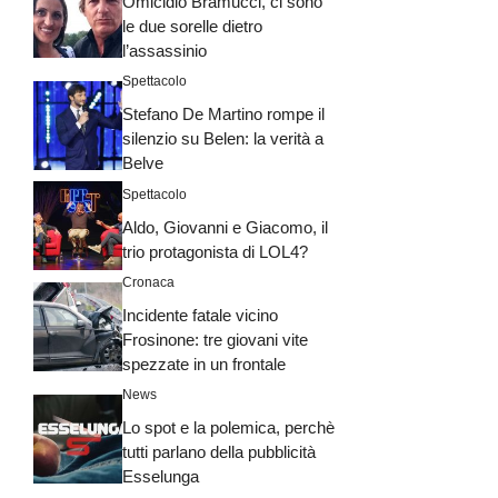
Omicidio Bramucci, ci sono
le due sorelle dietro
l’assassinio
Spettacolo
Stefano De Martino rompe il
silenzio su Belen: la verità a
Belve
Spettacolo
Aldo, Giovanni e Giacomo, il
trio protagonista di LOL4?
Cronaca
Incidente fatale vicino
Frosinone: tre giovani vite
spezzate in un frontale
News
Lo spot e la polemica, perchè
tutti parlano della pubblicità
Esselunga