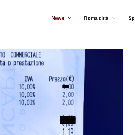
News
Roma città
Sp