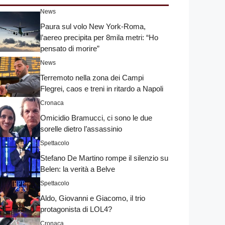
News
Paura sul volo New York-Roma,
l’aereo precipita per 8mila metri: “Ho
pensato di morire”
News
Terremoto nella zona dei Campi
Flegrei, caos e treni in ritardo a Napoli
Cronaca
Omicidio Bramucci, ci sono le due
sorelle dietro l’assassinio
Spettacolo
Stefano De Martino rompe il silenzio su
Belen: la verità a Belve
Spettacolo
Aldo, Giovanni e Giacomo, il trio
protagonista di LOL4?
Cronaca