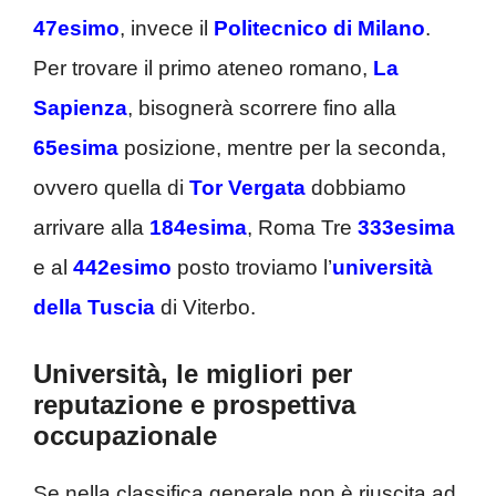
47esimo
, invece il
Politecnico di Milano
.
Per trovare il primo ateneo romano,
La
Sapienza
, bisognerà scorrere fino alla
65esima
posizione, mentre per la seconda,
ovvero quella di
Tor Vergata
dobbiamo
arrivare alla
184esima
, Roma Tre
333esima
e al
442esimo
posto troviamo l’
università
della
Tuscia
di Viterbo.
Università, le migliori per
reputazione e prospettiva
occupazionale
Se nella classifica generale non è riuscita ad